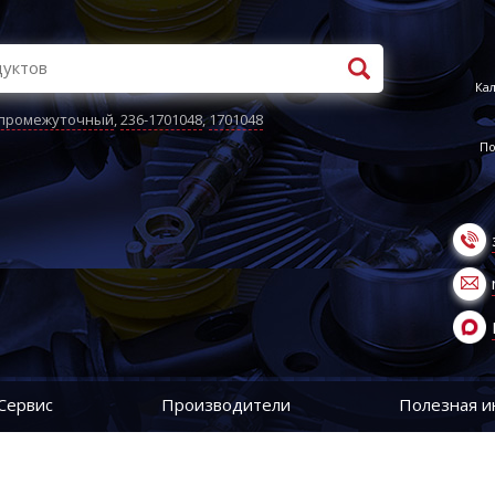
Кал
 промежуточный
,
236-1701048
,
1701048
По
Сервис
Производители
Полезная 