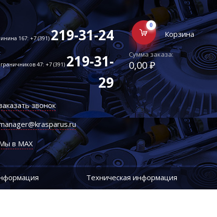
0
219-31-24
Корзина
инина 167: +7 (391)
Сумма заказа:
219-31-
0,00 ₽
граничников 47: +7 (391)
29
заказать звонок
manager@krasparus.ru
Мы в MAX
информация
Техническая информация