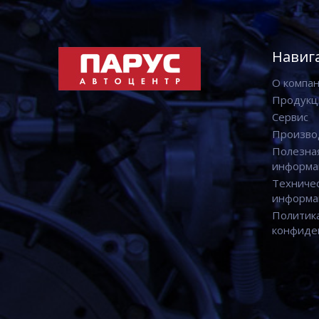
Навиг
О компа
Продукц
Сервис
Произво
Полезна
информа
Техниче
информа
Политик
конфиде