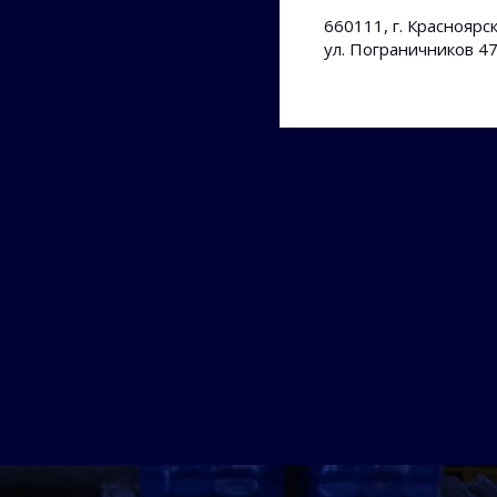
660111, г. Красноярск
ул. Пограничников 4