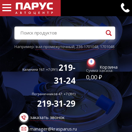
Например:
вал промежуточный
,
236-1701048
,
1701048
0
219-
Корзина
Калинина 167: +7 (391)
Сумма заказа:
0,00 ₽
31-24
Пограничников 47: +7 (391)
219-31-29
заказать звонок
manager@krasparus.ru