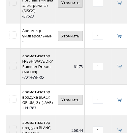
поплавками для
Уточнить
электролита)
(SISGS)
-37623
Ареометр
универсальный
Уточнить
-
ароматизатор
FRESH WAVE DRY
Summer Dream
61,73
(AREON)
-704-FWP-05
ароматизатор
воздуха BLACK
Уточнить
OPIUM, 8 г.(LAVR)
-LN1783
ароматизатор
воздуха BLANC,
268,44