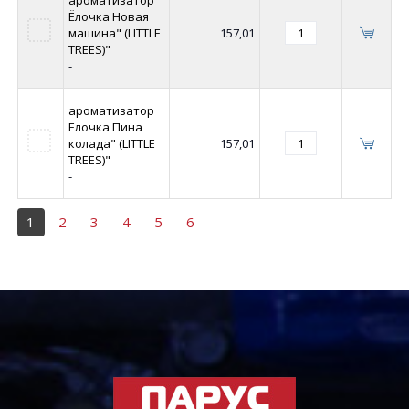
ароматизатор
Ёлочка Новая
машина" (LITTLE
157,01
TREES)"
-
ароматизатор
Ёлочка Пина
колада" (LITTLE
157,01
TREES)"
-
1
2
3
4
5
6