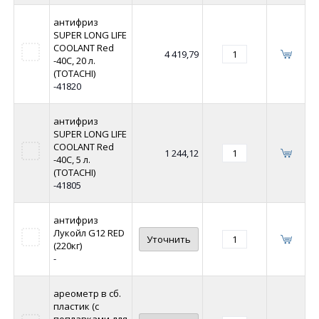
антифриз
SUPER LONG LIFE
COOLANT Red
4 419,79
-40C, 20 л.
(TOTACHI)
-41820
антифриз
SUPER LONG LIFE
COOLANT Red
1 244,12
-40C, 5 л.
(TOTACHI)
-41805
антифриз
Лукойл G12 RED
Уточнить
(220кг)
-
ареометр в сб.
пластик (с