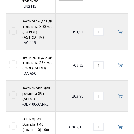
топлива
-LN2115
Антигель для д/
топлива 300 мл.
(30-60л.)
191,91
(ASTROHIM)
-AC-119
антигель для д/
топлива 354 мл.
709,92
(76 л.) (ABRO)
-DA-650
антискрип для
ремней 89 г.
203,98
(ABRO)
-BD-100-AM-RE
антифриз
Standart 40
6 167,16
(красный) 10кг