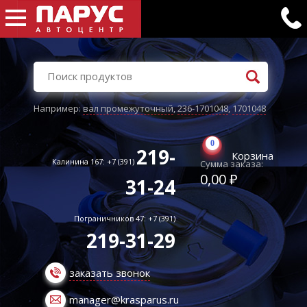
Например:
вал промежуточный
,
236-1701048
,
1701048
0
219-
Корзина
Калинина 167: +7 (391)
Сумма заказа:
0,00 ₽
31-24
Пограничников 47: +7 (391)
219-31-29
заказать звонок
manager@krasparus.ru