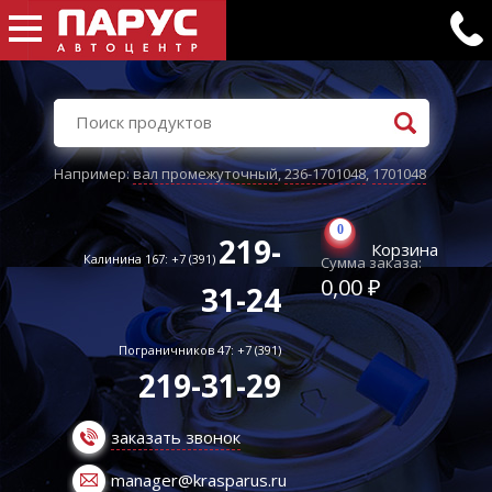
Например:
вал промежуточный
,
236-1701048
,
1701048
0
219-
Корзина
Калинина 167: +7 (391)
Сумма заказа:
0,00 ₽
31-24
Пограничников 47: +7 (391)
219-31-29
заказать звонок
manager@krasparus.ru