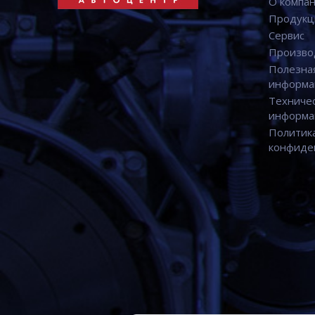
О компа
Продукц
Сервис
Произво
Полезна
информа
Техниче
информа
Политик
конфиде