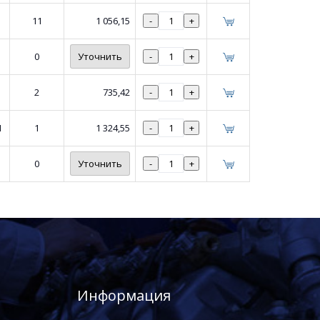
11
1 056,15
-
+
0
Уточнить
-
+
2
735,42
-
+
1
1
1 324,55
-
+
0
Уточнить
-
+
Информация