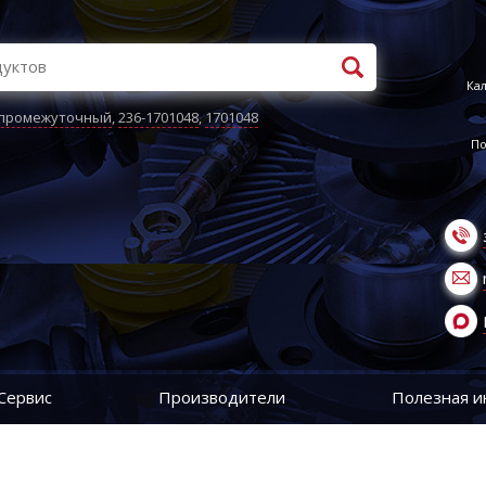
Кал
 промежуточный
,
236-1701048
,
1701048
По
Сервис
Производители
Полезная 