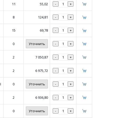
11
55,02
-
+
8
124,81
-
+
15
69,78
-
+
0
Уточнить
-
+
2
7 050,87
-
+
2
6 975,72
-
+
0
0
Уточнить
-
+
2
6 936,80
-
+
0
Уточнить
-
+