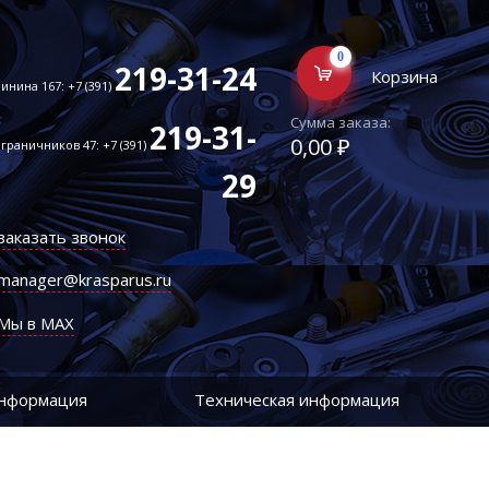
0
219-31-24
Корзина
инина 167: +7 (391)
Сумма заказа:
219-31-
0,00 ₽
граничников 47: +7 (391)
29
заказать звонок
manager@krasparus.ru
Мы в MAX
информация
Техническая информация