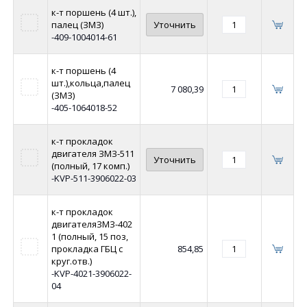
к-т поршень (4 шт.),
палец (ЗМЗ)
Уточнить
-409-1004014-61
к-т поршень (4
шт.),кольца,палец
7 080,39
(ЗМЗ)
-405-1064018-52
к-т прокладок
двигателя ЗМЗ-511
Уточнить
(полный, 17 комп.)
-KVP-511-3906022-03
к-т прокладок
двигателяЗМЗ-402
1 (полный, 15 поз,
прокладка ГБЦ с
854,85
круг.отв.)
-KVP-4021-3906022-
04