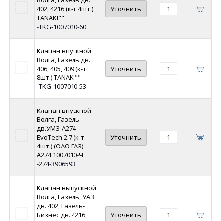
Волга, Газель дв.
402, 4216 (к-т 4шт.)
Уточнить
TANAKI""
-TKG-1007010-60
Клапан впускной
Волга, Газель дв.
406, 405, 409 (к-т
Уточнить
8шт.) TANAKI""
-TKG-1007010-53
Клапан впускной
Волга, Газель
дв.УМЗ-A274
EvoTech 2.7 (к-т
Уточнить
4шт.) (ОАО ГАЗ)
A274.1007010-Ч
-274-3906593
Клапан выпускной
Волга, Газель, УАЗ
дв. 402, Газель-
Бизнес дв. 4216,
Уточнить