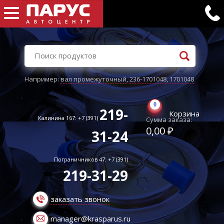
Например:
вал промежуточный
,
236-1701048
,
1701048
0
219-
Корзина
Калинина 167: +7 (391)
Сумма заказа:
0,00 ₽
31-24
Пограничников 47: +7 (391)
219-31-29
заказать звонок
manager@krasparus.ru