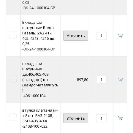
0,05
-ВК-24-1000104-БР
Вкладыши
шатунные Волга,
Газель, УАЗ 417,
Уточнить
402, 4213, 4216 дв.
0,25
-ВК-24-1000104-ВР
вкладыши
шатунные
дв.406,405,409
(стандарт) к-т
897,80
(ДайдоМеталлРусь
)
-406-1000104
втулка клапана (к-
т 8 шт. ВАЗ-2108,
Уточнить
ЗМЗ-406, 409)
-2108-1007032