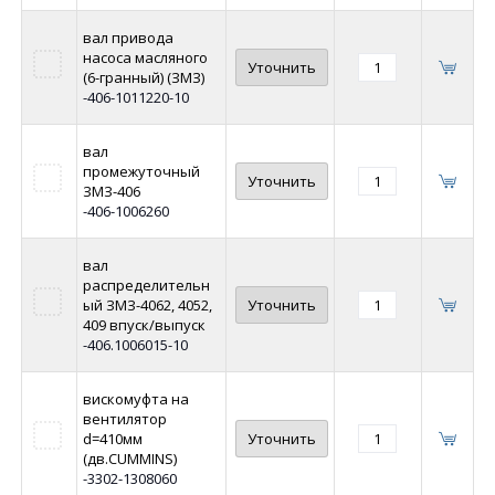
вал привода
насоса масляного
Уточнить
(6-гранный) (ЗМЗ)
-406-1011220-10
вал
промежуточный
Уточнить
ЗМЗ-406
-406-1006260
вал
распределительн
ый ЗМЗ-4062, 4052,
Уточнить
409 впуск/выпуск
-406.1006015-10
вискомуфта на
вентилятор
d=410мм
Уточнить
(дв.CUMMINS)
-3302-1308060