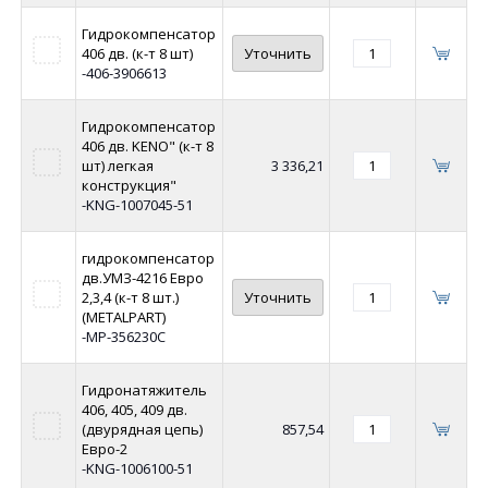
Гидрокомпенсатор
406 дв. (к-т 8 шт)
Уточнить
-406-3906613
Гидрокомпенсатор
406 дв. KENO" (к-т 8
шт) легкая
3 336,21
конструкция"
-KNG-1007045-51
гидрокомпенсатор
дв.УМЗ-4216 Евро
2,3,4 (к-т 8 шт.)
Уточнить
(METALPART)
-MP-356230C
Гидронатяжитель
406, 405, 409 дв.
(двурядная цепь)
857,54
Евро-2
-KNG-1006100-51