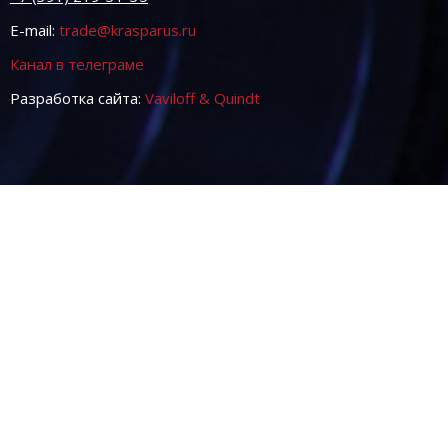
E-mail:
trade@krasparus.ru
Канал в телеграме
Разработка сайта:
Vaviloff & Quindt