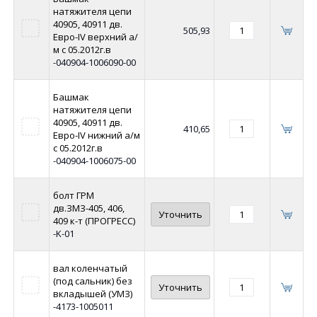
натяжителя цепи
40905, 40911 дв.
505,93
Евро-IV верхний а/
м c 05.2012г.в
-040904-1006090-00
Башмак
натяжителя цепи
40905, 40911 дв.
410,65
Евро-IV нижний а/м
c 05.2012г.в
-040904-1006075-00
болт ГРМ
дв.ЗМЗ-405, 406,
Уточнить
409 к-т (ПРОГРЕСС)
-K-01
вал коленчатый
(под сальник) без
Уточнить
вкладышей (УМЗ)
-4173-1005011