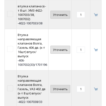
втулка клапана (к-
т 8 шт. УМЗ 4422-
1007033/38,
Уточнить
1007032)
-4022-1007033/38
Втулка
направляющая
клапанов Волга,
Газель 406 дв. (к-т
Уточнить
16шт) впуск/
выпуск
-406-
1007032(33)/1701196
Втулка
направляющая
клапанов Волга,
Газель, УАЗ 402 дв
Уточнить
(к-т 8 шт) впуск/
выпуск
-4022-1007038/33