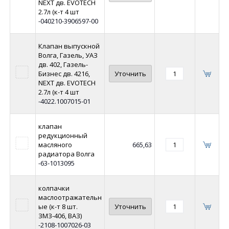
NEXT дв. EVOTECH
2.7л (к-т 4 шт
-040210-3906597-00
Клапан выпускной
Волга, Газель, УАЗ
дв. 402, Газель-
Бизнес дв. 4216,
Уточнить
NEXT дв. EVOTECH
2.7л (к-т 4 шт
-4022.1007015-01
клапан
редукционный
масляного
665,63
радиатора Волга
-63-1013095
колпачки
маслоотражательн
ые (к-т 8 шт.
Уточнить
ЗМЗ-406, ВАЗ)
-2108-1007026-03