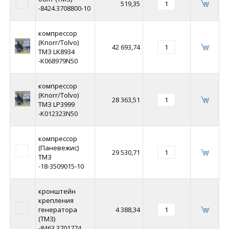
519,35
-8424.3708800-10
компрессор
(Knorr/Tolvo)
42 693,74
ТМЗ LK8934
-K068979N50
компрессор
(Knorr/Tolvo)
28 363,51
ТМЗ LP3999
-K012323N50
компрессор
(Паневежис)
29 530,71
ТМЗ
-18-3509015-10
кронштейн
крепления
генератора
4 388,34
(ТМЗ)
-8463.3701774