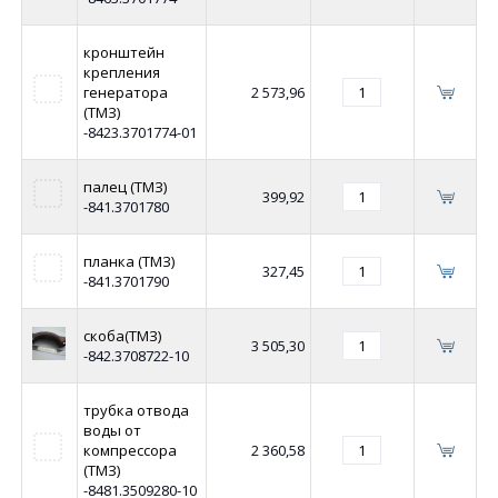
кронштейн
крепления
генератора
2 573,96
(ТМЗ)
-8423.3701774-01
палец (ТМЗ)
399,92
-841.3701780
планка (ТМЗ)
327,45
-841.3701790
скоба(ТМЗ)
3 505,30
-842.3708722-10
трубка отвода
воды от
компрессора
2 360,58
(ТМЗ)
-8481.3509280-10