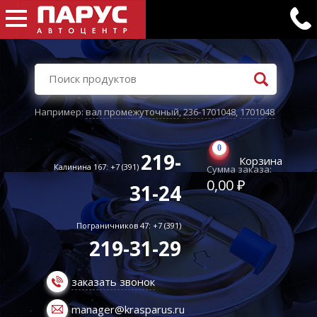
Например:
вал промежуточный
,
236-1701048
,
1701048
0
219-
Корзина
Калинина 167: +7 (391)
Сумма заказа:
0,00 ₽
31-24
Пограничников 47: +7 (391)
219-31-29
заказать звонок
manager@krasparus.ru