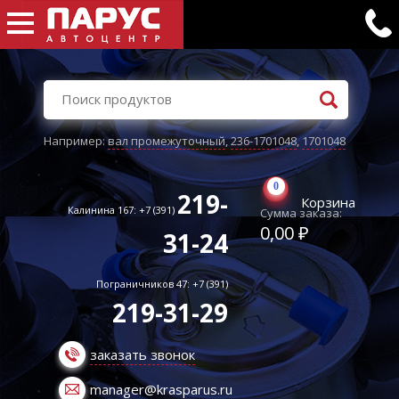
Например:
вал промежуточный
,
236-1701048
,
1701048
0
219-
Корзина
Калинина 167: +7 (391)
Сумма заказа:
0,00 ₽
31-24
Пограничников 47: +7 (391)
219-31-29
заказать звонок
manager@krasparus.ru