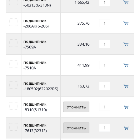
1 665,42
-50313(6-313N)
подшипник
375,76
-206АК(6-206)
подшипник
334,16
-7509А
подшипник
411,99
-7510А
подшипник
163,72
-180502(622022RS)
подшипник
Уточнить
-8310(51310)
подшипник
Уточнить
-7613(32313)