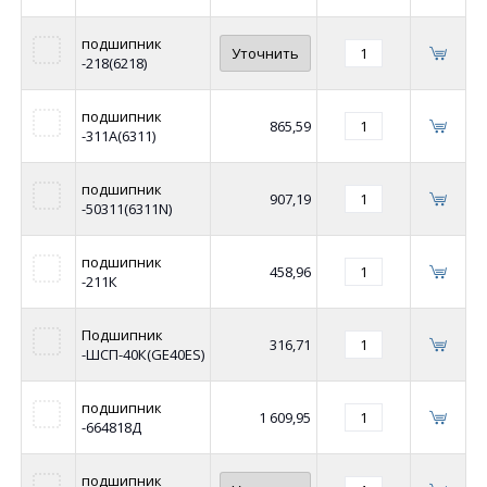
подшипник
Уточнить
-218(6218)
подшипник
865,59
-311А(6311)
подшипник
907,19
-50311(6311N)
подшипник
458,96
-211К
Подшипник
316,71
-ШСП-40К(GE40ES)
подшипник
1 609,95
-664818Д
подшипник