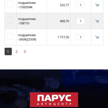
подшипник
222,77
-1160304К
подшипник
469,70
-108710
подшипник
1 717,76
-3609(22309)
1
2
3