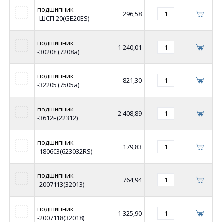
подшипник
296,58
-ШСП-20(GE20ES)
подшипник
1 240,01
-30208 (7208а)
подшипник
821,30
-32205 (7505а)
подшипник
2 408,89
-3612н(22312)
подшипник
179,83
-180603(623032RS)
подшипник
764,94
-2007113(32013)
подшипник
1 325,90
-2007118(32018)