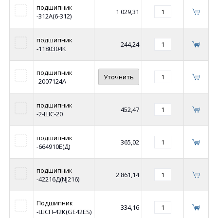
подшипник
1 029,31
-312А(6-312)
подшипник
244,24
-1180304К
подшипник
Уточнить
-2007124А
подшипник
452,47
-2-ШС-20
подшипник
365,02
-664910Е(Д)
подшипник
2 861,14
-42216Д(NJ216)
Подшипник
334,16
-ШСП-42К(GE42ES)