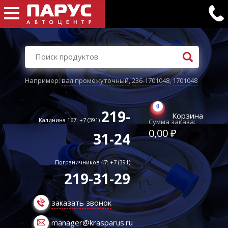
Например:
вал промежуточный
,
236-1701048
,
1701048
0
219-
Корзина
Калинина 167: +7 (391)
Сумма заказа:
0,00 ₽
31-24
Пограничников 47: +7 (391)
219-31-29
заказать звонок
manager@krasparus.ru