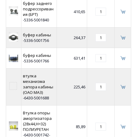
буфер заднего
подрессориван
410,65
ия (БРТ)
-5336-5001840
буфер кабины
264,37
-5336-5001756
буфер кабины
631,41
-5336-5001766
втулка
механизма
запора кабины
225,46
(ОАО МАЗ)
-6430-5001688
Втулка опоры
амортизатора
(28х44,Н=32)
85,89
ПОЛИУРЕТАН
-6430-5001742-