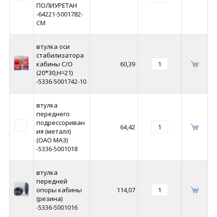
ПОЛИУРЕТАН
-64221-5001782-
СМ
втулка оси
стабилизатора
кабины С/О
60,39
(20*30,Н=21)
-5336-5001742-10
втулка
переднего
подрессориван
64,42
ия (металл)
(ОАО МАЗ)
-5336-5001018
втулка
передней
опоры кабины
114,07
(резина)
-5336-5001016