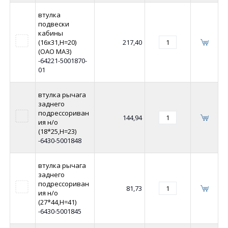
втулка
подвески
кабины
(16х31,Н=20)
217,40
(ОАО МАЗ)
-64221-5001870-
01
втулка рычага
заднего
подрессориван
144,94
ия н/о
(18*25,Н=23)
-6430-5001848
втулка рычага
заднего
подрессориван
81,73
ия н/о
(27*44,Н=41)
-6430-5001845