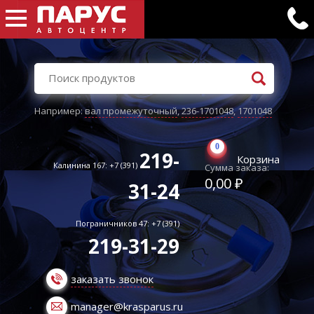
Например:
вал промежуточный
,
236-1701048
,
1701048
0
219-
Корзина
Калинина 167: +7 (391)
Сумма заказа:
0,00 ₽
31-24
Пограничников 47: +7 (391)
219-31-29
заказать звонок
manager@krasparus.ru