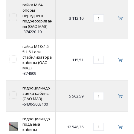
гайка М 64
опоры
переднего
3 112,10
подрессориван
ия (ОАО МАЗ)
-374220-10
гайка М18х1,5-
5Н-6Н оси
стабилизатора
115,51
кабины (ОАО
МАЗ)
-374809
гидроцилиндр
замка кабины
5 562,59
(ОАО МАЗ)
-6430-5003100
гидроцилиндр
подъема
12 546,36
кабины