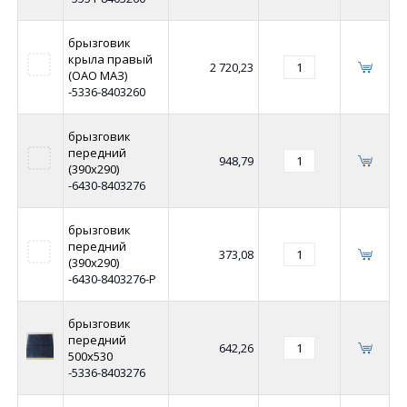
брызговик
крыла правый
2 720,23
(ОАО МАЗ)
-5336-8403260
брызговик
передний
948,79
(390х290)
-6430-8403276
брызговик
передний
373,08
(390х290)
-6430-8403276-Р
брызговик
передний
642,26
500х530
-5336-8403276