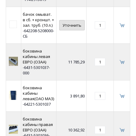
бачок омыват.
в сб. + кроншт. +
зал. труб. (10 л.)
Уточнить
-642208-5208000-
СБ
боковина
кабины левая
ЕВРО (ОЗАА)
11 785,29
-6431-5301037-
000
боковина
кабины
3 891,80
левая(ОАО МАЗ)
-64221-5301037
боковина
кабины правая
ЕВРО (ОЗАА)
10 362,92
-6431-5301036-