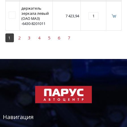
держатель
зеркала левый
7 423,94
(ОАО МАЗ)
-6430-8201011
1
2
3
4
5
6
7
Навигация