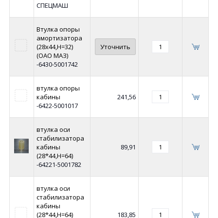
СПЕЦМАШ
Втулка опоры
амортизатора
(28х44,Н=32)
Уточнить
(ОАО МАЗ)
-6430-5001742
втулка опоры
кабины
241,56
-6422-5001017
втулка оси
стабилизатора
кабины
89,91
(28*44,Н=64)
-64221-5001782
втулка оси
стабилизатора
кабины
(28*44,Н=64)
183,85