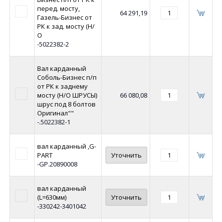
перед. мосту,
64 291,19
Газель-Бизнес от
РК к зад. мосту (Н/
О
-5022382-2
Вал карданный
Соболь-Бизнес п/п
от РК к заднему
мосту (Н/О ШРУСЫ)
66 080,08
шрус под 8 болтов
Оригинал""
-.5022382-1
вал карданный ,G-
PART
Уточнить
-GP.20890008
вал карданный
(L=630мм)
Уточнить
-330242-3401042