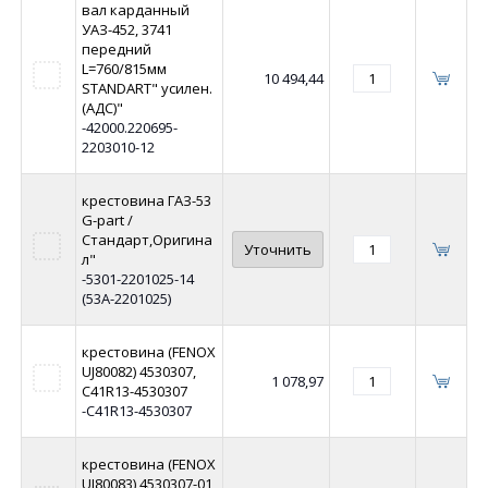
вал карданный
УАЗ-452, 3741
передний
L=760/815мм
10 494,44
STANDART" усилен.
(АДС)"
-42000.220695-
2203010-12
крестовина ГАЗ-53
G-part /
Стандарт,Оригина
Уточнить
л"
-5301-2201025-14
(53A-2201025)
крестовина (FENOX
UJ80082) 4530307,
1 078,97
C41R13-4530307
-C41R13-4530307
крестовина (FENOX
UJ80083) 4530307-01,