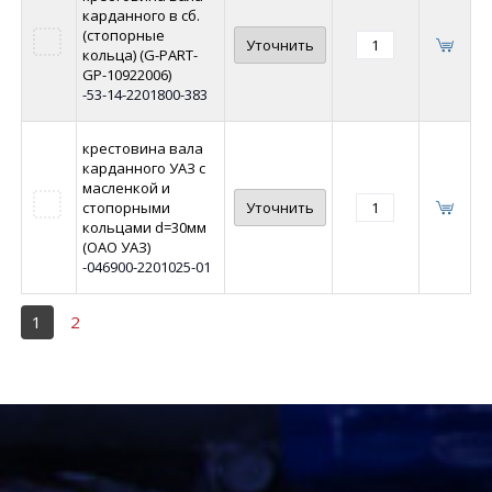
карданного в сб.
(стопорные
Уточнить
кольца) (G-PART-
GP-10922006)
-53-14-2201800-383
крестовина вала
карданного УАЗ с
масленкой и
стопорными
Уточнить
кольцами d=30мм
(ОАО УАЗ)
-046900-2201025-01
1
2