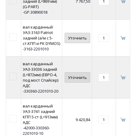
задний (L=869 мм)
7 767,50
(G-PART)
-GP.30890018
вал карданный
УАЗ-3163 Patriot
задний (а/м с 5-
Уточнить
ст.КПП и РК DYMOS)
-3163-2201010
вал карданный
УАЗ-33036 задний
(L=872мм) (ЕВРО-4,
Уточнить
под мост Спайсер)
АДС
-330360-2201010-20
вал карданный
УАЗ-3741 задний
КПП 5-ст (L=913мм)
9 420,84
АДС
-42000-330360-
2201010-10