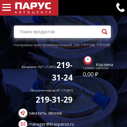
Например:
вал промежуточный
,
236-1701048
,
1701048
0
219-
Корзина
Калинина 167: +7 (391)
Сумма заказа:
0,00 ₽
31-24
Пограничников 47: +7 (391)
219-31-29
заказать звонок
manager@krasparus.ru