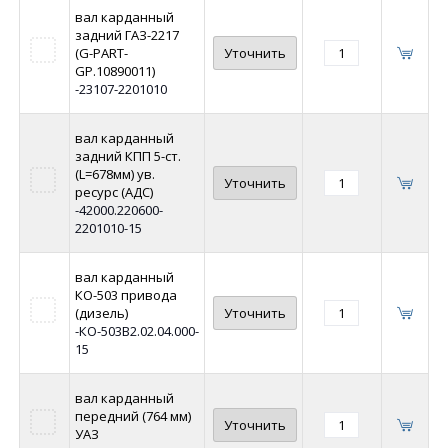
вал карданный
задний ГАЗ-2217
(G-PART-
Уточнить
GP.10890011)
-23107-2201010
вал карданный
задний КПП 5-ст.
(L=678мм) ув.
Уточнить
ресурс (АДС)
-42000.220600-
2201010-15
вал карданный
КО-503 привода
(дизель)
Уточнить
-КО-503В2.02.04.000-
15
вал карданный
передний (764 мм)
Уточнить
УАЗ