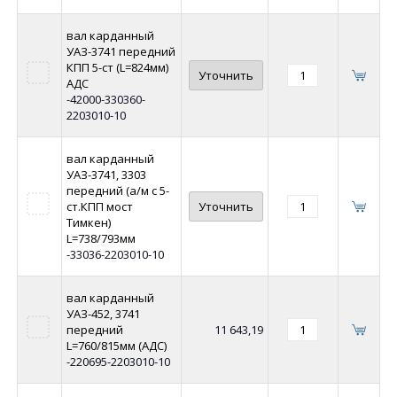
вал карданный
УАЗ-3741 передний
КПП 5-ст (L=824мм)
Уточнить
АДС
-42000-330360-
2203010-10
вал карданный
УАЗ-3741, 3303
передний (а/м с 5-
ст.КПП мост
Уточнить
Тимкен)
L=738/793мм
-33036-2203010-10
вал карданный
УАЗ-452, 3741
передний
11 643,19
L=760/815мм (АДС)
-220695-2203010-10