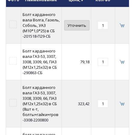
Болт карданного
вала Волга, Газель,
Соболь, УАЗ
Уточнить
(М10*1,0*25) в СБ
-201518-П29-СБ
Болт карданного
вала ГАЗ-53, 3307,
3308, 3309, 66, ПАЗ
79,18
(М12х1,25х32) в СБ
-290863-СБ
Болт карданного
вала ГАЗ-53, 3307,
3308, 3309, 66, ПАЗ
(М12х1,25х32) в СБ
323,42
(8шт к-т,
болты+гайки+гров
-3308-2200800
болт карданного