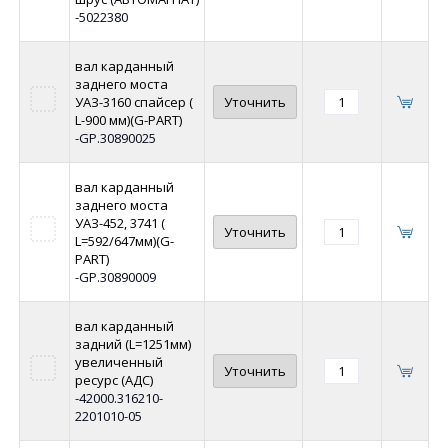
-5022380
вал карданный
заднего моста
УАЗ-3160 спайсер (
Уточнить
L-900 мм)(G-PART)
-GP.30890025
вал карданный
заднего моста
УАЗ-452, 3741 (
Уточнить
L=592/647мм)(G-
PART)
-GP.30890009
вал карданный
задний (L=1251мм)
увеличенный
Уточнить
ресурс (АДС)
-42000.316210-
2201010-05