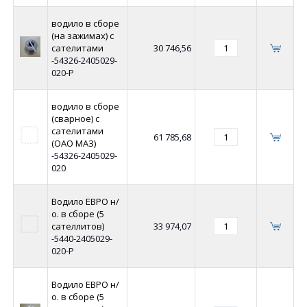
водило в сборе
(на зажимах) с
сателитами
30 746,56
-54326-2405029-
020-Р
водило в сборе
(сварное) с
сателитами
61 785,68
(ОАО МАЗ)
-54326-2405029-
020
Водило ЕВРО н/
о. в сборе (5
сателлитов)
33 974,07
-5440-2405029-
020-Р
Водило ЕВРО н/
о. в сборе (5