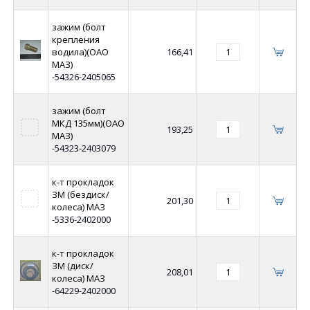
зажим (болт
крепления
водила)(ОАО
166,41
МАЗ)
-54326-2405065
зажим (болт
МКД 135мм)(ОАО
193,25
МАЗ)
-54323-2403079
к-т прокладок
ЗМ (бездиск/
201,30
колеса) МАЗ
-5336-2402000
к-т прокладок
ЗМ (диск/
208,01
колеса) МАЗ
-64229-2402000