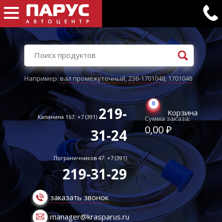
Например:
вал промежуточный
,
236-1701048
,
1701048
0
219-
Корзина
Калинина 167: +7 (391)
Сумма заказа:
0,00 ₽
31-24
Пограничников 47: +7 (391)
219-31-29
заказать звонок
manager@krasparus.ru