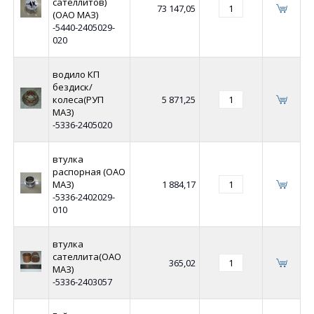
сателлитов)
73 147,05
(ОАО МАЗ)
-5440-2405029-
020
водило КП
бездиск/
колеса(РУП
5 871,25
МАЗ)
-5336-2405020
втулка
распорная (ОАО
МАЗ)
1 884,17
-5336-2402029-
010
втулка
сателлита(ОАО
365,02
МАЗ)
-5336-2403057