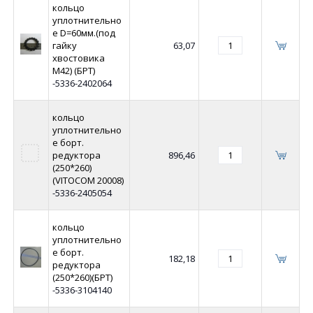
кольцо
уплотнительно
е D=60мм.(под
гайку
63,07
хвостовика
М42) (БРТ)
-5336-2402064
кольцо
уплотнительно
е борт.
редуктора
896,46
(250*260)
(VITOCOM 20008)
-5336-2405054
кольцо
уплотнительно
е борт.
182,18
редуктора
(250*260)(БРТ)
-5336-3104140