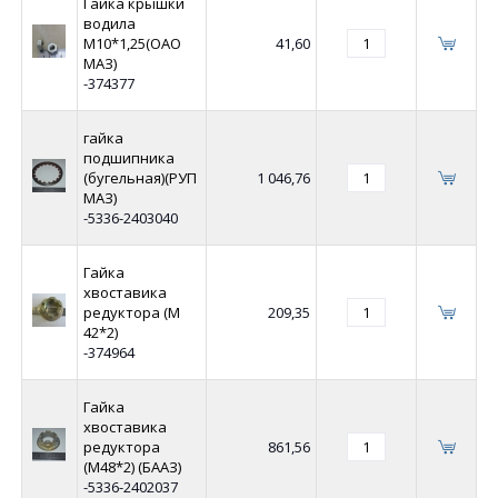
Гайка крышки
водила
М10*1,25(ОАО
41,60
МАЗ)
-374377
гайка
подшипника
(бугельная)(РУП
1 046,76
МАЗ)
-5336-2403040
Гайка
хвоставика
редуктора (М
209,35
42*2)
-374964
Гайка
хвоставика
редуктора
861,56
(М48*2) (БААЗ)
-5336-2402037