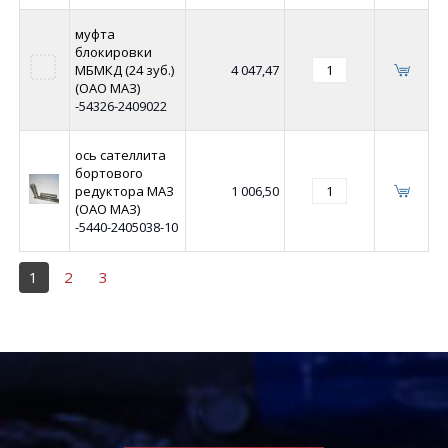
муфта
блокировки
МБМКД (24 зуб.)
4 047,47
(ОАО МАЗ)
-54326-2409022
ось сателлита
бортового
редуктора МАЗ
1 006,50
(ОАО МАЗ)
-5440-2405038-10
1
2
3