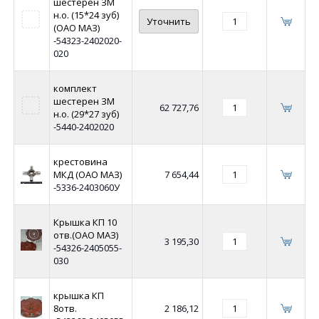
шестерен ЗМ
н.о. (15*24 зуб)
Уточнить
(ОАО МАЗ)
-54323-2402020-
020
комплект
шестерен ЗМ
62 727,76
н.о. (29*27 зуб)
-5440-2402020
крестовина
МКД (ОАО МАЗ)
7 654,44
-5336-2403060У
Крышка КП 10
отв.(ОАО МАЗ)
3 195,30
-54326-2405055-
030
крышка КП
8отв.
2 186,12