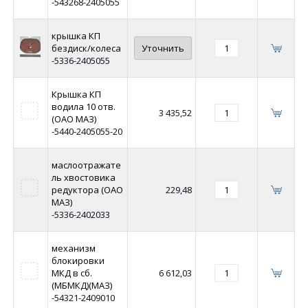
-543268-2405055
крышка КП
бездиск/колеса
Уточнить
-5336-2405055
Крышка КП
водила 10 отв.
3 435,52
(ОАО МАЗ)
-5440-2405055-20
маслоотражате
ль хвостовика
редуктора (ОАО
229,48
МАЗ)
-5336-2402033
механизм
блокировки
МКД в сб.
6 612,03
(МБМКД)(МАЗ)
-54321-2409010