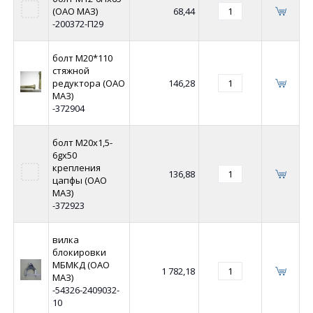
(ОАО МАЗ)
68,44
-200372-П29
болт М20*110
стяжной
редуктора (ОАО
146,28
МАЗ)
-372904
болт М20х1,5-
6gх50
крепления
136,88
цапфы (ОАО
МАЗ)
-372923
вилка
блокировки
МБМКД (ОАО
1 782,18
МАЗ)
-54326-2409032-
10