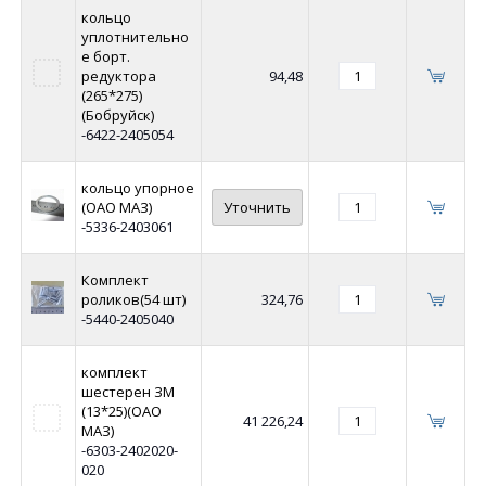
кольцо
уплотнительно
е борт.
редуктора
94,48
(265*275)
(Бобруйск)
-6422-2405054
кольцо упорное
(ОАО МАЗ)
Уточнить
-5336-2403061
Комплект
роликов(54 шт)
324,76
-5440-2405040
комплект
шестерен ЗМ
(13*25)(ОАО
41 226,24
МАЗ)
-6303-2402020-
020