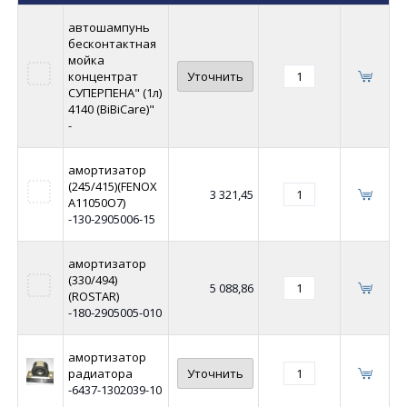
автошампунь
бесконтактная
мойка
концентрат
Уточнить
СУПЕРПЕНА" (1л)
4140 (BiBiCare)"
-
амортизатор
(245/415)(FENOX
3 321,45
A11050O7)
-130-2905006-15
амортизатор
(330/494)
5 088,86
(ROSTAR)
-180-2905005-010
амортизатор
радиатора
Уточнить
-6437-1302039-10