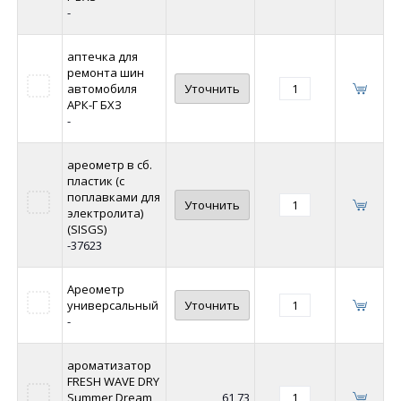
-
аптечка для
ремонта шин
автомобиля
Уточнить
АРК-Г БХЗ
-
ареометр в сб.
пластик (с
поплавками для
Уточнить
электролита)
(SISGS)
-37623
Ареометр
универсальный
Уточнить
-
ароматизатор
FRESH WAVE DRY
Summer Dream
61,73