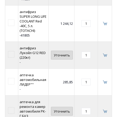
антифриз
SUPER LONG LIFE
COOLANT Red
1 244,12
-40C, 5 л.
(TOTACHI)
-41805
антифриз
Лукойл G12 RED
Уточнить
(220кг)
-
аптечка
автомобильная
285,85
ЛИДЕР""
-
аптечка для
ремонта камер
автомобиля РК-
Уточнить
Г БХЗ