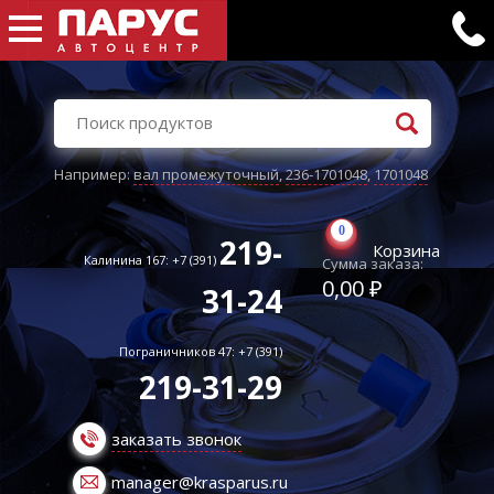
Например:
вал промежуточный
,
236-1701048
,
1701048
0
219-
Корзина
Калинина 167: +7 (391)
Сумма заказа:
0,00 ₽
31-24
Пограничников 47: +7 (391)
219-31-29
заказать звонок
manager@krasparus.ru