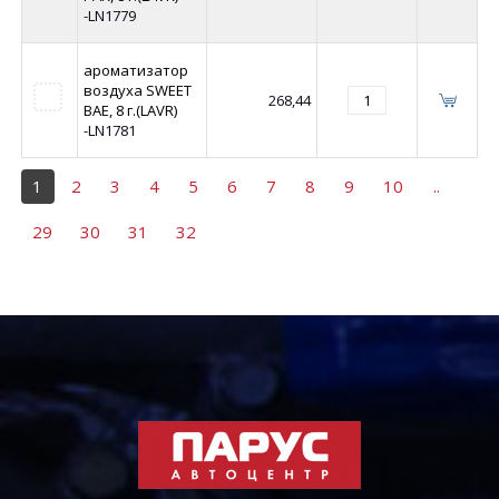
-LN1779
ароматизатор
воздуха SWEET
268,44
BAE, 8 г.(LAVR)
-LN1781
1
2
3
4
5
6
7
8
9
10
..
29
30
31
32