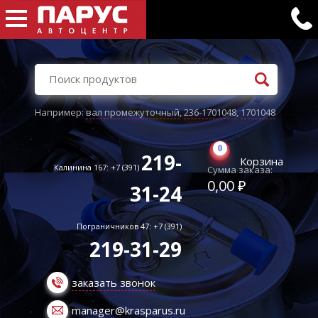
Например:
вал промежуточный
,
236-1701048
,
1701048
0
219-
Корзина
Калинина 167: +7 (391)
Сумма заказа:
0,00 ₽
31-24
Пограничников 47: +7 (391)
219-31-29
заказать звонок
manager@krasparus.ru