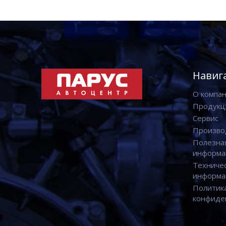
Навиг
О компа
Продукц
Сервис
Произво
Полезна
информа
Техниче
информа
Политик
конфиде