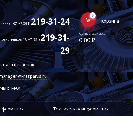
0
219-31-24
Корзина
инина 167: +7 (391)
Сумма заказа:
219-31-
0,00 ₽
граничников 47: +7 (391)
29
заказать звонок
manager@krasparus.ru
Мы в MAX
информация
Техническая информация