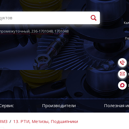
Кал
 промежуточный
,
236-1701048
,
1701048
По
Сервис
Производители
Полезная 
 ЯМЗ
/
13. РТИ, Метизы, Подшипники