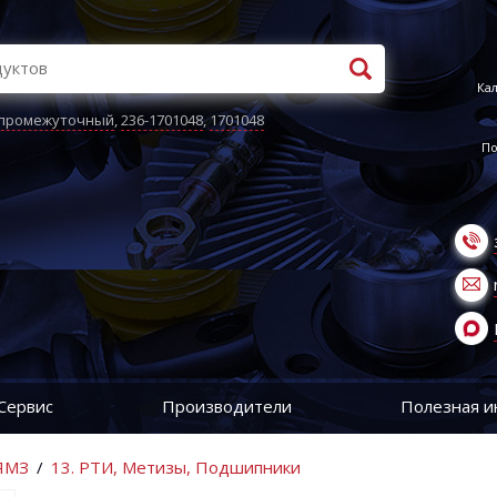
Кал
 промежуточный
,
236-1701048
,
1701048
По
Сервис
Производители
Полезная 
 ЯМЗ
/
13. РТИ, Метизы, Подшипники