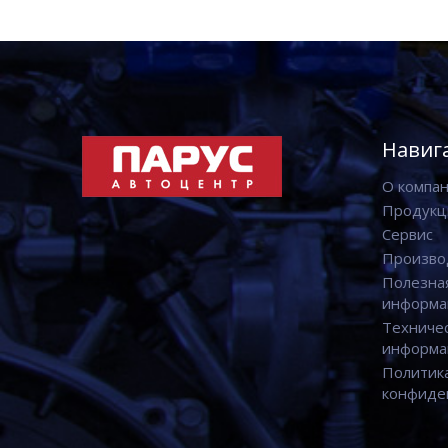
Навиг
О компа
Продукц
Сервис
Произво
Полезна
информа
Техниче
информа
Политик
конфиде