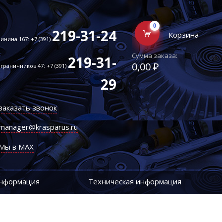
0
219-31-24
Корзина
инина 167: +7 (391)
Сумма заказа:
219-31-
0,00 ₽
граничников 47: +7 (391)
29
заказать звонок
manager@krasparus.ru
Мы в MAX
информация
Техническая информация