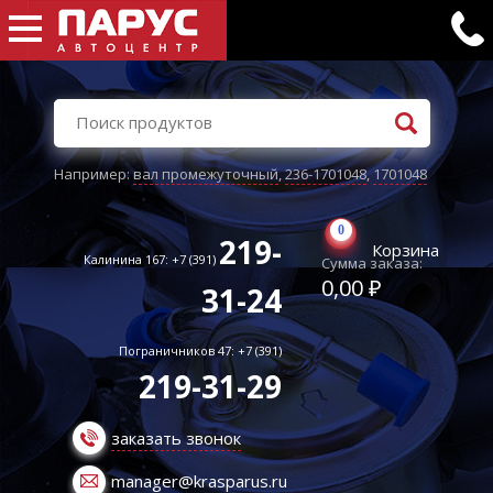
Например:
вал промежуточный
,
236-1701048
,
1701048
0
219-
Корзина
Калинина 167: +7 (391)
Сумма заказа:
0,00 ₽
31-24
Пограничников 47: +7 (391)
219-31-29
заказать звонок
manager@krasparus.ru