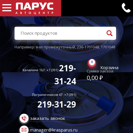
Например:
вал промежуточный
,
236-1701048
,
1701048
0
219-
Корзина
Калинина 167: +7 (391)
Сумма заказа:
0,00 ₽
31-24
Пограничников 47: +7 (391)
219-31-29
заказать звонок
manager@krasparus.ru