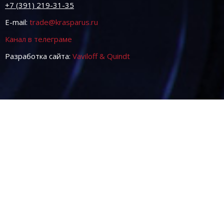
+7 (391) 219-31-35
E-mail:
trade@krasparus.ru
Канал в телеграме
Разработка сайта:
Vaviloff & Quindt