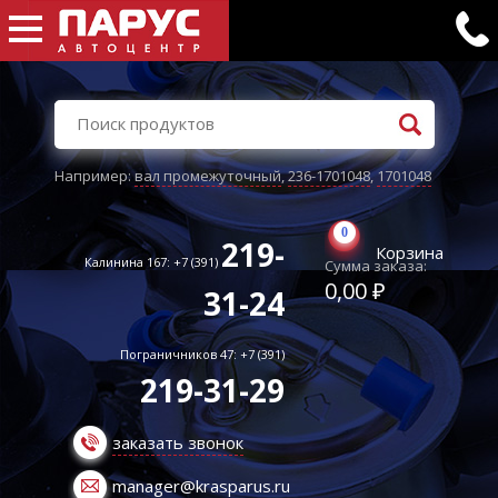
Например:
вал промежуточный
,
236-1701048
,
1701048
0
219-
Корзина
Калинина 167: +7 (391)
Сумма заказа:
0,00 ₽
31-24
Пограничников 47: +7 (391)
219-31-29
заказать звонок
manager@krasparus.ru