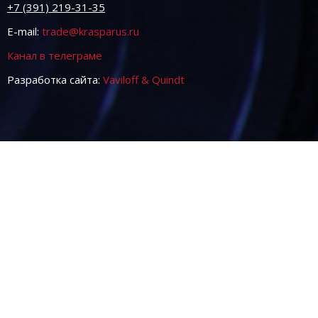
+7 (391) 219-31-35
E-mail:
trade@krasparus.ru
Канал в телеграме
Разработка сайта:
Vaviloff & Quindt