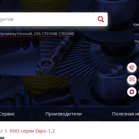
Кал
 промежуточный
,
236-1701048
,
1701048
По
Сервис
Производители
Полезная 
/
1. ЯМЗ серии Евро-1,2