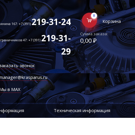
0
219-31-24
Корзина
инина 167: +7 (391)
Сумма заказа:
219-31-
0,00 ₽
граничников 47: +7 (391)
29
заказать звонок
manager@krasparus.ru
Мы в MAX
информация
Техническая информация