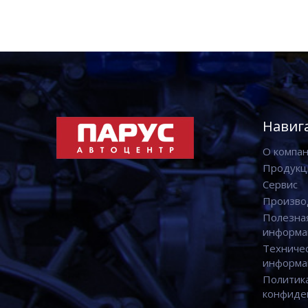
Навиг
О компа
Продукц
Сервис
Произво
Полезна
информа
Техниче
информа
Политик
конфиде