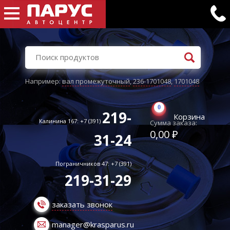
Например:
вал промежуточный
,
236-1701048
,
1701048
0
219-
Корзина
Калинина 167: +7 (391)
Сумма заказа:
0,00 ₽
31-24
Пограничников 47: +7 (391)
219-31-29
заказать звонок
manager@krasparus.ru