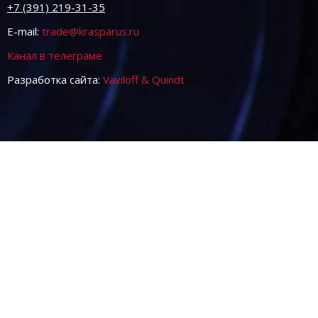
+7 (391) 219-31-35
E-mail:
trade@krasparus.ru
Канал в телеграме
Разработка сайта:
Vaviloff & Quindt