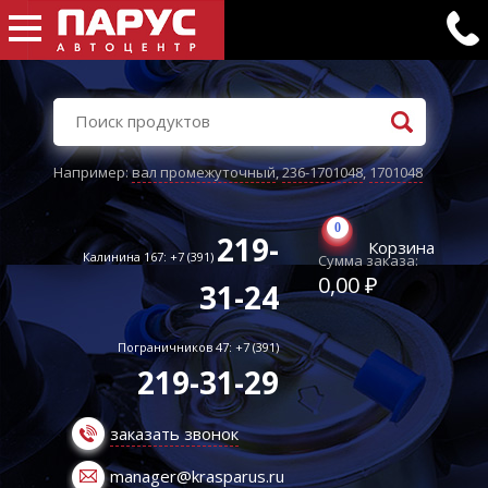
Например:
вал промежуточный
,
236-1701048
,
1701048
0
219-
Корзина
Калинина 167: +7 (391)
Сумма заказа:
0,00 ₽
31-24
Пограничников 47: +7 (391)
219-31-29
заказать звонок
manager@krasparus.ru