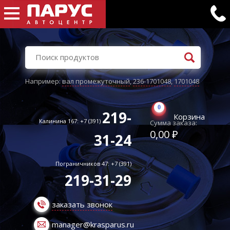
Например:
вал промежуточный
,
236-1701048
,
1701048
0
219-
Корзина
Калинина 167: +7 (391)
Сумма заказа:
0,00 ₽
31-24
Пограничников 47: +7 (391)
219-31-29
заказать звонок
manager@krasparus.ru