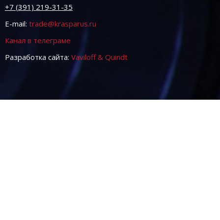
+7 (391) 219-31-35
E-mail:
trade@krasparus.ru
Канал в телеграме
Разработка сайта:
Vaviloff & Quindt