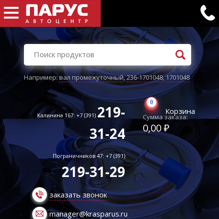
Например:
вал промежуточный
,
236-1701048
,
1701048
0
219-
Корзина
Калинина 167: +7 (391)
Сумма заказа:
0,00 ₽
31-24
Пограничников 47: +7 (391)
219-31-29
заказать звонок
manager@krasparus.ru