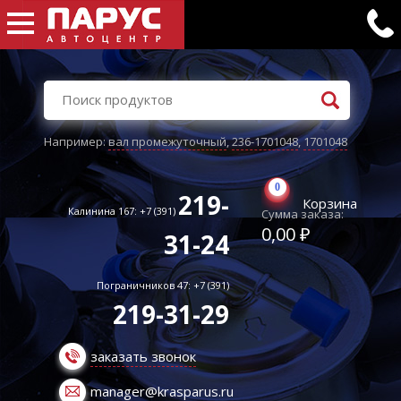
Например:
вал промежуточный
,
236-1701048
,
1701048
0
219-
Корзина
Калинина 167: +7 (391)
Сумма заказа:
0,00 ₽
31-24
Пограничников 47: +7 (391)
219-31-29
заказать звонок
manager@krasparus.ru