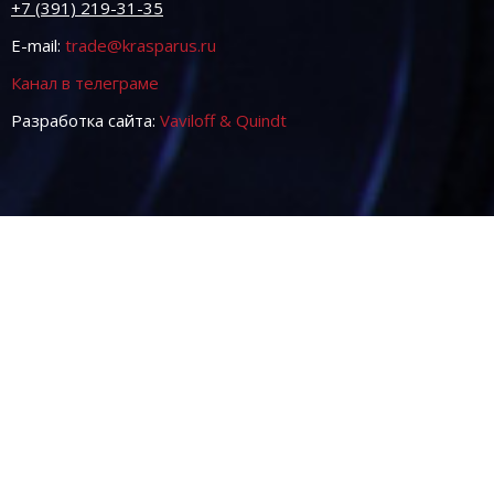
+7 (391) 219-31-35
E-mail:
trade@krasparus.ru
Канал в телеграме
Разработка сайта:
Vaviloff & Quindt