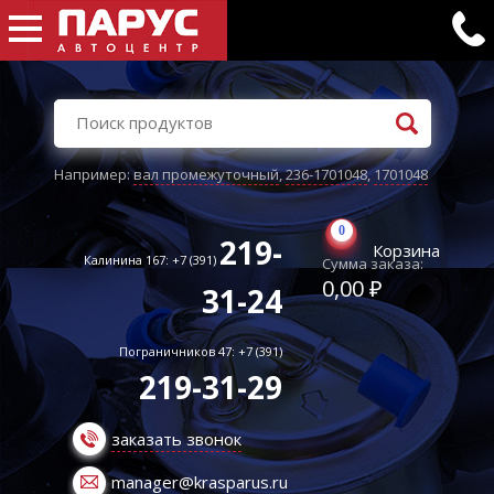
Например:
вал промежуточный
,
236-1701048
,
1701048
0
219-
Корзина
Калинина 167: +7 (391)
Сумма заказа:
0,00 ₽
31-24
Пограничников 47: +7 (391)
219-31-29
заказать звонок
manager@krasparus.ru