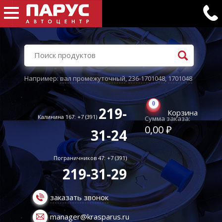
Например:
вал промежуточный
,
236-1701048
,
1701048
0
219-
Корзина
Калинина 167: +7 (391)
Сумма заказа:
0,00 ₽
31-24
Пограничников 47: +7 (391)
219-31-29
заказать звонок
manager@krasparus.ru