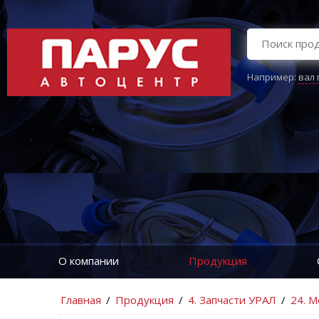
Например:
вал
О компании
Продукция
Главная
/
Продукция
/
4. Запчасти УРАЛ
/
24. М