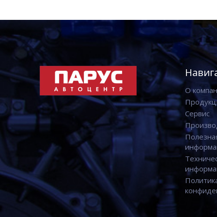
Навиг
О компа
Продукц
Сервис
Произво
Полезна
информа
Техниче
информа
Политик
конфиде