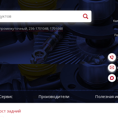
Кал
 промежуточный
,
236-1701048
,
1701048
По
Сервис
Производители
Полезная 
ост задний