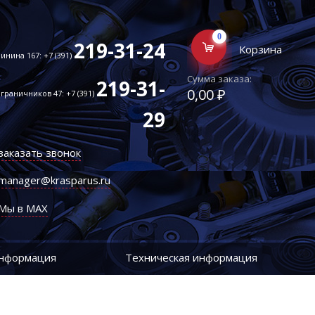
0
219-31-24
Корзина
инина 167: +7 (391)
Сумма заказа:
219-31-
0,00 ₽
граничников 47: +7 (391)
29
заказать звонок
manager@krasparus.ru
Мы в MAX
информация
Техническая информация