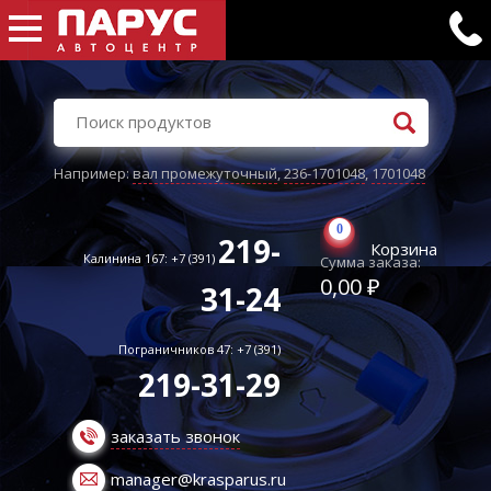
Например:
вал промежуточный
,
236-1701048
,
1701048
0
219-
Корзина
Калинина 167: +7 (391)
Сумма заказа:
0,00 ₽
31-24
Пограничников 47: +7 (391)
219-31-29
заказать звонок
manager@krasparus.ru