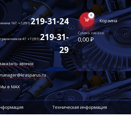
0
219-31-24
Корзина
инина 167: +7 (391)
Сумма заказа:
219-31-
0,00 ₽
граничников 47: +7 (391)
29
заказать звонок
manager@krasparus.ru
Мы в MAX
информация
Техническая информация