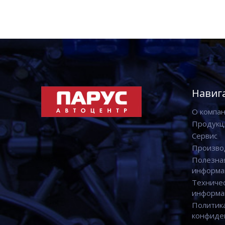
Навиг
О компа
Продукц
Сервис
Произво
Полезна
информа
Техниче
информа
Политик
конфиде