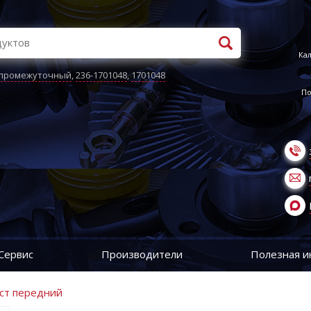
Кал
 промежуточный
,
236-1701048
,
1701048
По
Сервис
Производители
Полезная 
ост передний