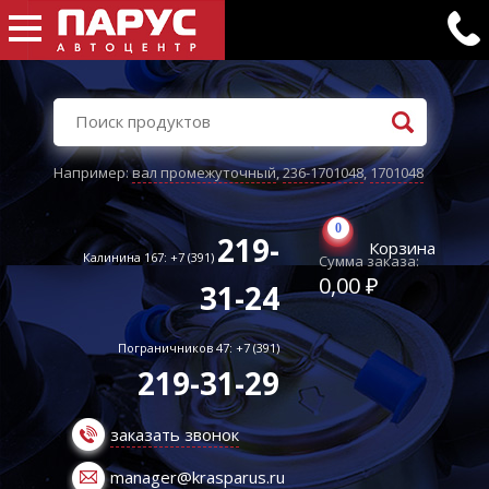
Например:
вал промежуточный
,
236-1701048
,
1701048
0
219-
Корзина
Калинина 167: +7 (391)
Сумма заказа:
0,00 ₽
31-24
Пограничников 47: +7 (391)
219-31-29
заказать звонок
manager@krasparus.ru