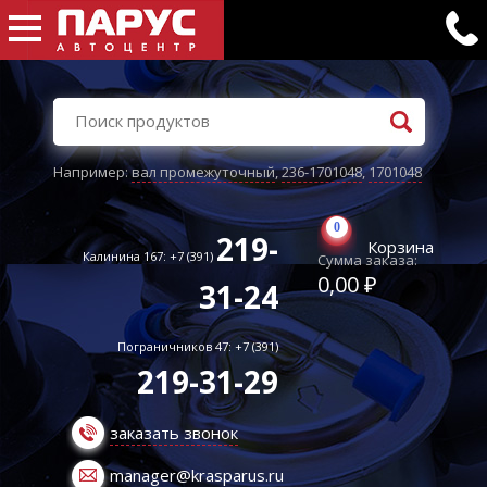
Например:
вал промежуточный
,
236-1701048
,
1701048
0
219-
Корзина
Калинина 167: +7 (391)
Сумма заказа:
0,00 ₽
31-24
Пограничников 47: +7 (391)
219-31-29
заказать звонок
manager@krasparus.ru