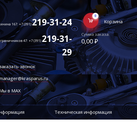
0
219-31-24
Корзина
инина 167: +7 (391)
Сумма заказа:
219-31-
0,00 ₽
граничников 47: +7 (391)
29
заказать звонок
manager@krasparus.ru
Мы в MAX
информация
Техническая информация