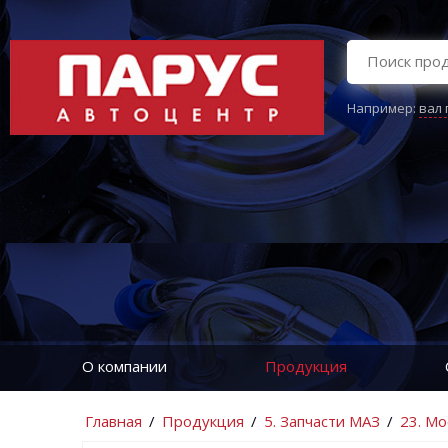
Например:
вал
О компании
Продукция
Главная
/
Продукция
/
5. Запчасти МАЗ
/
23. М