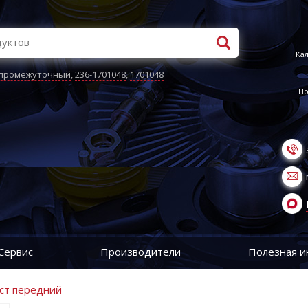
Кал
 промежуточный
,
236-1701048
,
1701048
По
Сервис
Производители
Полезная 
ост передний