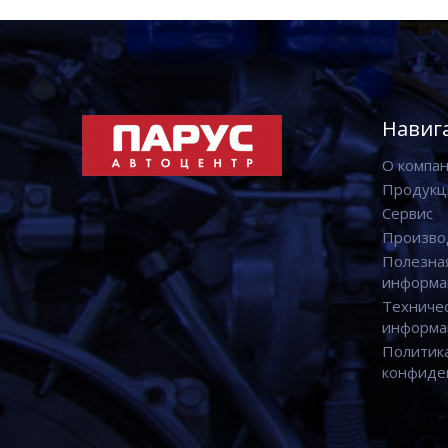
Навиг
О компа
Продукц
Сервис
Произво
Полезна
информа
Техниче
информа
Политик
конфиде