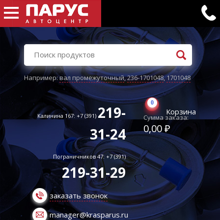
Например:
вал промежуточный
,
236-1701048
,
1701048
0
219-
Корзина
Калинина 167: +7 (391)
Сумма заказа:
0,00 ₽
31-24
Пограничников 47: +7 (391)
219-31-29
заказать звонок
manager@krasparus.ru