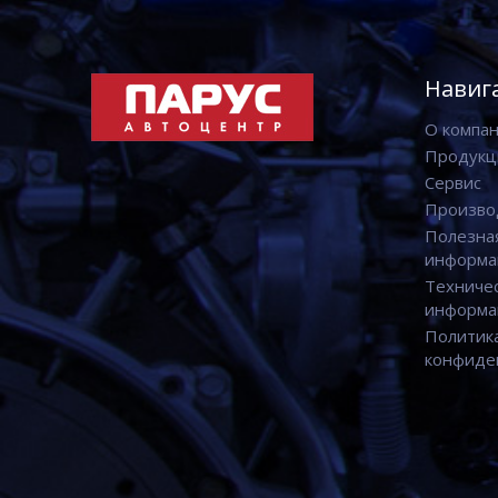
Навиг
О компа
Продукц
Сервис
Произво
Полезна
информа
Техниче
информа
Политик
конфиде