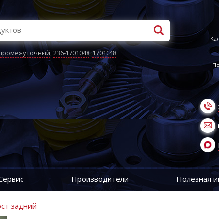
Кал
 промежуточный
,
236-1701048
,
1701048
По
Сервис
Производители
Полезная 
ост задний