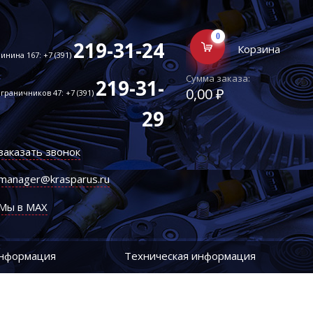
0
219-31-24
Корзина
инина 167: +7 (391)
Сумма заказа:
219-31-
0,00 ₽
граничников 47: +7 (391)
29
заказать звонок
manager@krasparus.ru
Мы в MAX
информация
Техническая информация