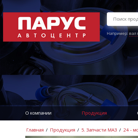
Например:
вал
О компании
Продукция
Главная
/
Продукция
/
5. Запчасти МАЗ
/
24 - м