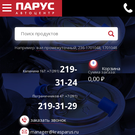
Например:
вал промежуточный
,
236-1701048
,
1701048
0
219-
Корзина
Калинина 167: +7 (391)
Сумма заказа:
0,00 ₽
31-24
Пограничников 47: +7 (391)
219-31-29
заказать звонок
manager@krasparus.ru