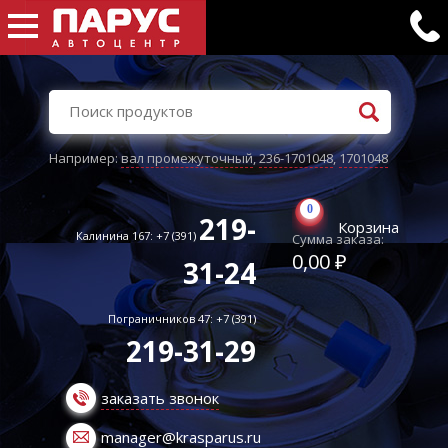
Например:
вал промежуточный
,
236-1701048
,
1701048
0
219-
Корзина
Калинина 167: +7 (391)
Сумма заказа:
0,00 ₽
31-24
Пограничников 47: +7 (391)
219-31-29
заказать звонок
manager@krasparus.ru