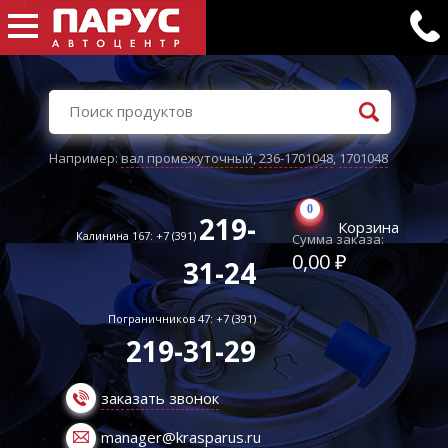
Например:
вал промежуточный
,
236-1701048
,
1701048
0
219-
Корзина
Калинина 167: +7 (391)
Сумма заказа:
0,00 ₽
31-24
Пограничников 47: +7 (391)
219-31-29
заказать звонок
manager@krasparus.ru