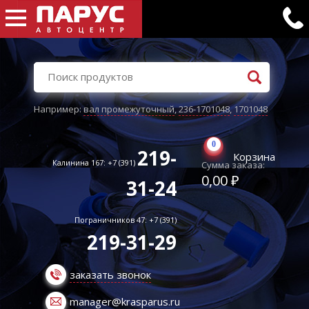
Например:
вал промежуточный
,
236-1701048
,
1701048
0
219-
Корзина
Калинина 167: +7 (391)
Сумма заказа:
0,00 ₽
31-24
Пограничников 47: +7 (391)
219-31-29
заказать звонок
manager@krasparus.ru