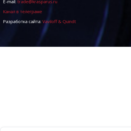
E-mail:
trade@krasparus.ru
Канал в телеграме
Разработка сайта:
Vaviloff & Quindt