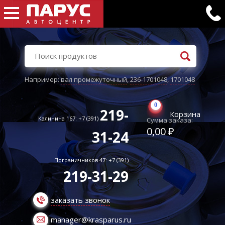
Например:
вал промежуточный
,
236-1701048
,
1701048
0
219-
Корзина
Калинина 167: +7 (391)
Сумма заказа:
0,00 ₽
31-24
Пограничников 47: +7 (391)
219-31-29
заказать звонок
manager@krasparus.ru