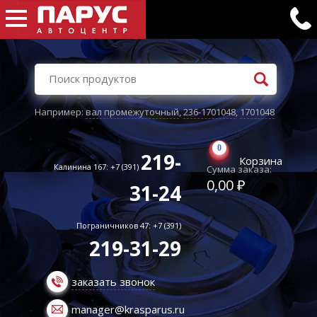
Например:
вал промежуточный
,
236-1701048
,
1701048
0
219-
Корзина
Калинина 167: +7 (391)
Сумма заказа:
0,00 ₽
31-24
Пограничников 47: +7 (391)
219-31-29
заказать звонок
manager@krasparus.ru