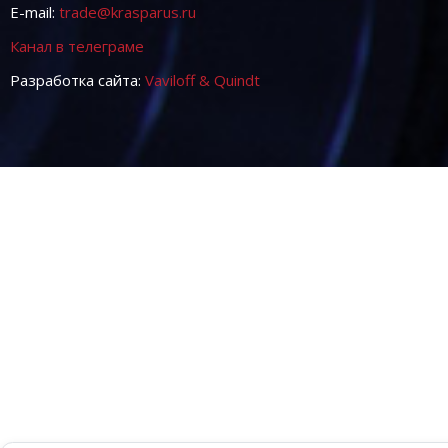
E-mail:
trade@krasparus.ru
Канал в телеграме
Разработка сайта:
Vaviloff & Quindt