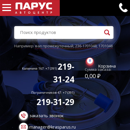
Например:
вал промежуточный
,
236-1701048
,
1701048
0
219-
Корзина
Калинина 167: +7 (391)
Сумма заказа:
0,00 ₽
31-24
Пограничников 47: +7 (391)
219-31-29
заказать звонок
manager@krasparus.ru