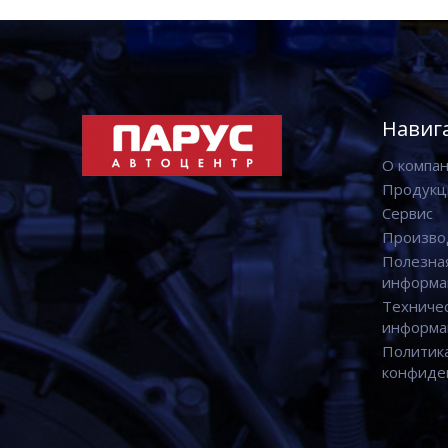
Навиг
О компа
Продукц
Сервис
Произво
Полезна
информа
Техниче
информа
Политик
конфиде