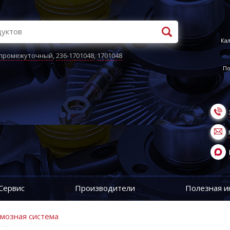
Кал
 промежуточный
,
236-1701048
,
1701048
По
Сервис
Производители
Полезная 
рмозная система