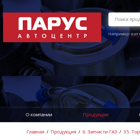
Например:
вал
О компании
Продукция
Главная
/
Продукция
/
6. Запчасти ГАЗ
/
35. То