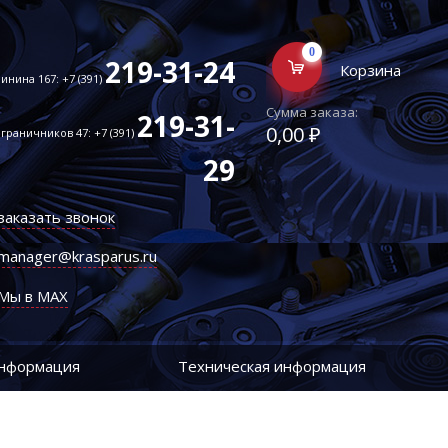
0
219-31-24
Корзина
инина 167: +7 (391)
Сумма заказа:
219-31-
0,00 ₽
граничников 47: +7 (391)
29
заказать звонок
manager@krasparus.ru
Мы в MAX
информация
Техническая информация