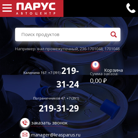
Например:
вал промежуточный
,
236-1701048
,
1701048
0
219-
Корзина
Калинина 167: +7 (391)
Сумма заказа:
0,00 ₽
31-24
Пограничников 47: +7 (391)
219-31-29
заказать звонок
manager@krasparus.ru