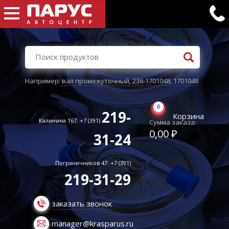
Например:
вал промежуточный
,
236-1701048
,
1701048
0
219-
Корзина
Калинина 167: +7 (391)
Сумма заказа:
0,00 ₽
31-24
Пограничников 47: +7 (391)
219-31-29
заказать звонок
manager@krasparus.ru