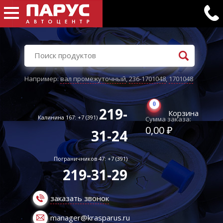
Например:
вал промежуточный
,
236-1701048
,
1701048
0
219-
Корзина
Калинина 167: +7 (391)
Сумма заказа:
0,00 ₽
31-24
Пограничников 47: +7 (391)
219-31-29
заказать звонок
manager@krasparus.ru