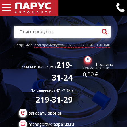
Например:
вал промежуточный
,
236-1701048
,
1701048
0
219-
Корзина
Калинина 167: +7 (391)
Сумма заказа:
0,00 ₽
31-24
Пограничников 47: +7 (391)
219-31-29
заказать звонок
manager@krasparus.ru