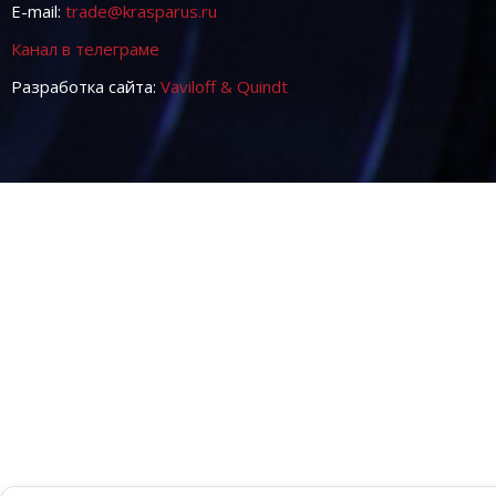
E-mail:
trade@krasparus.ru
Канал в телеграме
Разработка сайта:
Vaviloff & Quindt