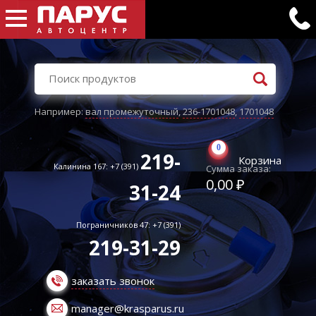
Например:
вал промежуточный
,
236-1701048
,
1701048
0
219-
Корзина
Калинина 167: +7 (391)
Сумма заказа:
0,00 ₽
31-24
Пограничников 47: +7 (391)
219-31-29
заказать звонок
manager@krasparus.ru