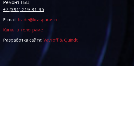
Ремонт ГБЦ:
+7 (391) 219-31-35
E-mail:
trade@krasparus.ru
Канал в телеграме
Разработка сайта:
Vaviloff & Quindt