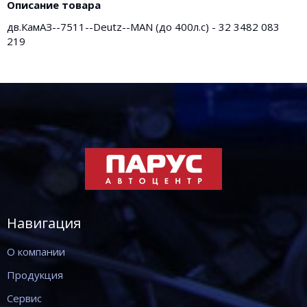
Описание товара
дв.КамАЗ--7511--Deutz--MAN (до 400л.с) - 32 3482 083
219
Навигация
О компании
Продукция
Сервис