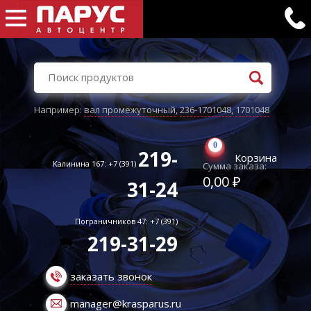
Например:
вал промежуточный
,
236-1701048
,
1701048
0
219-
Корзина
Калинина 167: +7 (391)
Сумма заказа:
0,00 ₽
31-24
Пограничников 47: +7 (391)
219-31-29
заказать звонок
manager@krasparus.ru