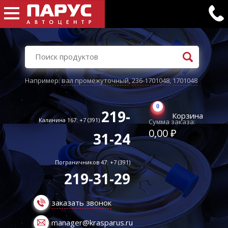
Например:
вал промежуточный
,
236-1701048
,
1701048
0
219-
Корзина
Калинина 167: +7 (391)
Сумма заказа:
0,00 ₽
31-24
Пограничников 47: +7 (391)
219-31-29
заказать звонок
manager@krasparus.ru